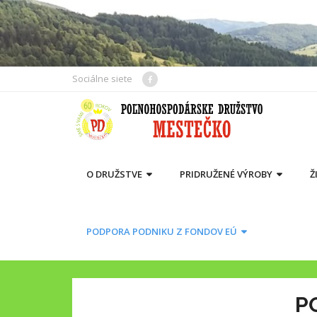
Skip
to
content
Sociálne siete
O DRUŽSTVE
PRIDRUŽENÉ VÝROBY
Ž
PODPORA PODNIKU Z FONDOV EÚ
P