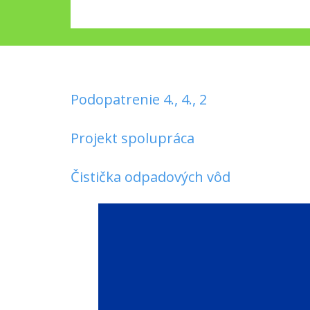
Podopatrenie 4., 4., 2
Projekt spolupráca
Čistička odpadových vôd