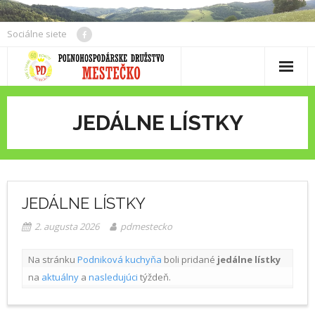
Skip
to
Sociálne siete
content
JEDÁLNE LÍSTKY
JEDÁLNE LÍSTKY
2. augusta 2026
pdmestecko
Na stránku 
Podniková kuchyňa
 boli pridané 
jedálne lístky
na 
aktuálny
 a 
nasledujúci
 týždeň. 